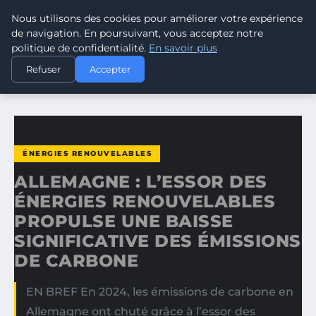
Nous utilisons des cookies pour améliorer votre expérience
CLIMATE GUARDIAN
de navigation. En poursuivant, vous acceptez notre
politique de confidentialité.
En savoir plus
ACCUEIL
ÉNERGIES RENOUVELABLES
Refuser
Accepter
ALLEMAGNE : L’ESSOR DES ÉNERGIES RENOUVELABLES…
ÉNERGIES RENOUVELABLES
ALLEMAGNE : L’ESSOR DES
ÉNERGIES RENOUVELABLES
PROPULSE UNE BAISSE
SIGNIFICATIVE DES ÉMISSIONS
DE CARBONE
EN BREF En 2024, les émissions de carbone en
Allemagne ont chuté grâce à l’essor des