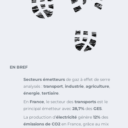
EN BREF
Secteurs émetteurs
de gaz à effet de serre
analysés :
transport
,
industrie
,
agriculture
,
énergie
,
tertiaire
.
En
France
, le secteur des
transports
est le
principal émetteur avec
28,7%
des
GES
.
La production d’
électricité
génère
12%
des
émissions de CO2
en France, grâce au mix