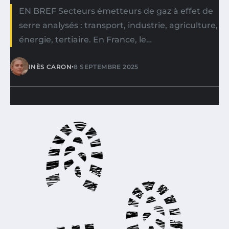
EN BREF Secteurs émetteurs de gaz à effet de
serre analysés : transport, industrie, agriculture,
énergie, tertiaire. En France, le…
•
INÈS CARON
8 SEPTEMBRE 2025