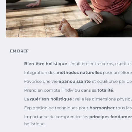
EN BREF
Bien-être holistique
: équilibre entre corps, esprit 
Intégration des
méthodes naturelles
pour améliore
Favorise une vie
épanouissante
et équilibrée par de
Prend en compte l’individu dans sa
totalité
.
La
guérison holistique
: relie les dimensions physiqu
Exploration de techniques pour
harmoniser
tous les
Importance de comprendre les
principes fondame
holistique.