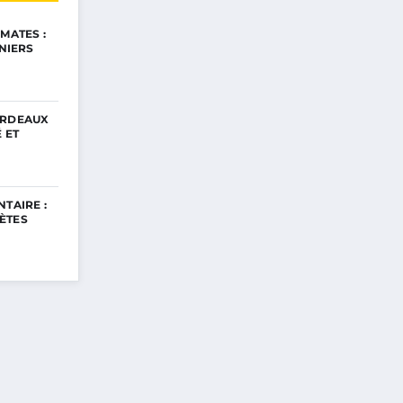
MATES :
INIERS
ORDEAUX
 ET
TAIRE :
ÈTES