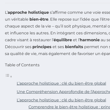
L’
approche holistique
s’affirme comme une voie essen
un véritable
bien-être
. Elle repose sur l’idée que l’ê
chaque aspect de la vie – qu’il soit physique, mental 
et influence les autres. En intégrant ces dimensions,
cadre visant à restaurer l’
équilibre
et l’
harmonie
au se
Découvrir ses
principes
et ses
bienfaits
permet non s
sa qualité de vie, mais également de favoriser un ép
Table of Contents
L’approche holistique : clé du bien-être global
Une Compréhension Approfondie de l’Approche
L’approche holistique : clé du bien-être global
Comprendre le bien-être holistique : prin