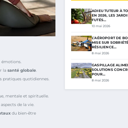
ADIEU TUTEUR À TO
EN 2026, LES JARD
FUTÉS…
10 mai 2026
L’AÉROPORT DE B
MISE SUR SOBRIÉTÉ
RÉSILIENCE…
8 mai 2026
et émotions.
GASPILLAGE ALIMEN
SOLUTIONS CONCR
r la
santé globale
.
POUR…
s pratiques quotidiennes.
8 mai 2026
e, mentale et spirituelle.
 aspects de la vie.
ntaux
du bien-être