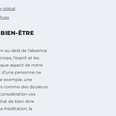
e global
fices
 BIEN-ÊTRE
en au-delà de l’absence
rps, l’esprit et les
haque aspect de notre
t d’une personne ne
Par exemple, une
es comme des douleurs
considération ces
état de bien-être
a méditation, la