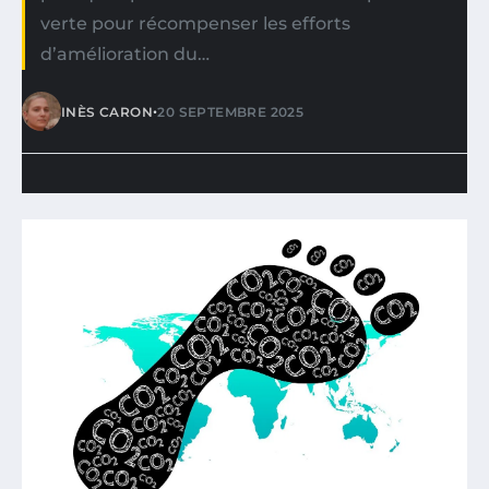
verte pour récompenser les efforts
d’amélioration du…
•
INÈS CARON
20 SEPTEMBRE 2025