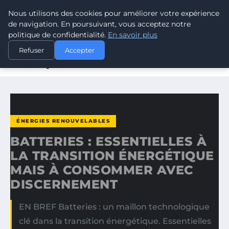
Nous utilisons des cookies pour améliorer votre expérience
CLIMATE GUARDIAN
de navigation. En poursuivant, vous acceptez notre
politique de confidentialité.
En savoir plus
ACCUEIL
ÉNERGIES RENOUVELABLES
Refuser
Accepter
BATTERIES : ESSENTIELLES À LA TRANSITION
ÉNERGÉTIQUE…
ÉNERGIES RENOUVELABLES
BATTERIES : ESSENTIELLES À
LA TRANSITION ÉNERGÉTIQUE
MAIS À CONSOMMER AVEC
DISCERNEMENT
EN BREF Batteries : un maillon technologique
clé dans la transition énergétique. Essentielles