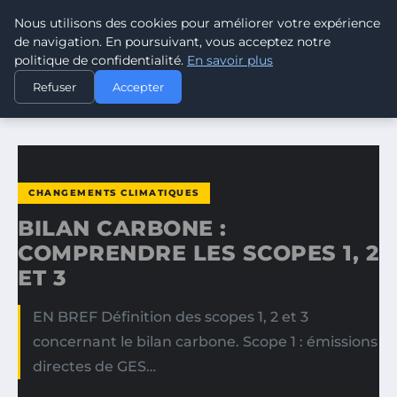
Nous utilisons des cookies pour améliorer votre expérience
CLIMATE GUARDIAN
de navigation. En poursuivant, vous acceptez notre
politique de confidentialité.
En savoir plus
ACCUEIL
CHANGEMENTS CLIMATIQUES
Refuser
Accepter
BILAN CARBONE : COMPRENDRE LES SCOPES 1, 2 ET 3
CHANGEMENTS CLIMATIQUES
BILAN CARBONE :
COMPRENDRE LES SCOPES 1, 2
ET 3
EN BREF Définition des scopes 1, 2 et 3
concernant le bilan carbone. Scope 1 : émissions
directes de GES…