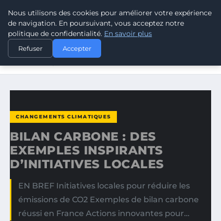
Nous utilisons des cookies pour améliorer votre expérience
CLIMATE GUARDIAN
de navigation. En poursuivant, vous acceptez notre
politique de confidentialité.
En savoir plus
ACCUEIL
CHANGEMENTS CLIMATIQUES
Refuser
Accepter
BILAN CARBONE : DES EXEMPLES INSPIRANTS
D’INITIATIVES…
CHANGEMENTS CLIMATIQUES
BILAN CARBONE : DES
EXEMPLES INSPIRANTS
D’INITIATIVES LOCALES
EN BREF Initiatives locales pour réduire les
émissions de CO2 Exemples de bilan carbone
réussi en France Actions innovantes pour…