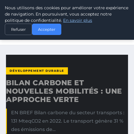
Nous utilisons des cookies pour améliorer votre expérience
CLIMATE GUARDIAN
de navigation. En poursuivant, vous acceptez notre
politique de confidentialité.
En savoir plus
ACCUEIL
DÉVELOPPEMENT DURABLE
Refuser
Accepter
BILAN CARBONE ET NOUVELLES MOBILITÉS : UNE
APPROCHE…
DÉVELOPPEMENT DURABLE
BILAN CARBONE ET
NOUVELLES MOBILITÉS : UNE
APPROCHE VERTE
EN BREF Bilan carbone du secteur transports :
131 MteqCO2 en 2022. Le transport génère 31 %
des émissions de…