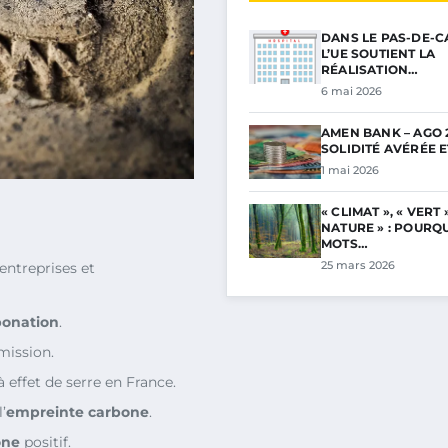
DANS LE PAS-DE-C
L’UE SOUTIENT LA
RÉALISATION…
6 mai 2026
AMEN BANK – AGO 2
SOLIDITÉ AVÉRÉE 
1 mai 2026
« CLIMAT », « VERT »
NATURE » : POURQ
MOTS…
25 mars 2026
entreprises et
bonation
.
mission.
 effet de serre en France.
’
empreinte carbone
.
one
positif.