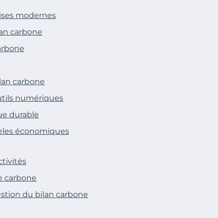
rises modernes
lan carbone
carbone
ilan carbone
outils numériques
ue durable
dèles économiques
tivités
e carbone
estion du bilan carbone