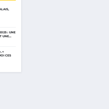
ALAIS,
025 : UNE
ET UNE…
, «
UOI CES