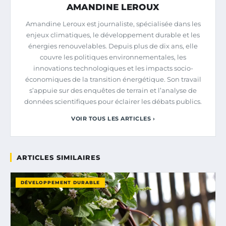
AMANDINE LEROUX
Amandine Leroux est journaliste, spécialisée dans les
enjeux climatiques, le développement durable et les
énergies renouvelables. Depuis plus de dix ans, elle
couvre les politiques environnementales, les
innovations technologiques et les impacts socio-
économiques de la transition énergétique. Son travail
s’appuie sur des enquêtes de terrain et l’analyse de
données scientifiques pour éclairer les débats publics.
VOIR TOUS LES ARTICLES ›
ARTICLES SIMILAIRES
DÉVELOPPEMENT DURABLE