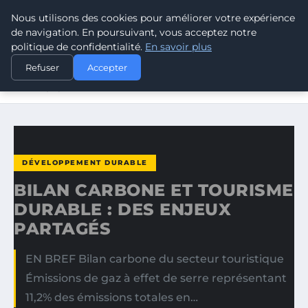
Nous utilisons des cookies pour améliorer votre expérience
CLIMATE GUARDIAN
de navigation. En poursuivant, vous acceptez notre
politique de confidentialité.
En savoir plus
ACCUEIL
DÉVELOPPEMENT DURABLE
Refuser
Accepter
BILAN CARBONE ET TOURISME DURABLE : DES ENJEUX
PARTAGÉS
DÉVELOPPEMENT DURABLE
BILAN CARBONE ET TOURISME
DURABLE : DES ENJEUX
PARTAGÉS
EN BREF Bilan carbone du secteur touristique
Émissions de gaz à effet de serre représentant
11,2% des émissions totales en…