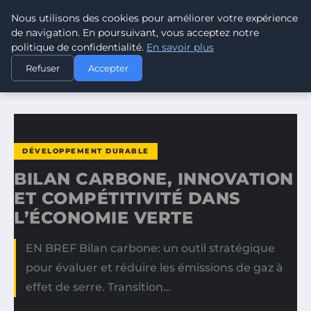
Nous utilisons des cookies pour améliorer votre expérience
CLIMATE GUARDIAN
de navigation. En poursuivant, vous acceptez notre
politique de confidentialité.
En savoir plus
ACCUEIL
DÉVELOPPEMENT DURABLE
Refuser
Accepter
BILAN CARBONE, INNOVATION ET COMPÉTITIVITÉ DANS…
DÉVELOPPEMENT DURABLE
BILAN CARBONE, INNOVATION
ET COMPÉTITIVITÉ DANS
L’ÉCONOMIE VERTE
EN BREF Bilan carbone: un outil stratégique
pour évaluer et réduire les émissions de gaz à
effet de serre. Transition…