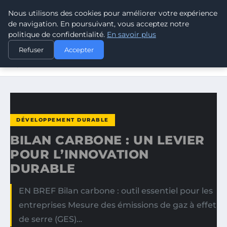
Nous utilisons des cookies pour améliorer votre expérience
CLIMATE GUARDIAN
de navigation. En poursuivant, vous acceptez notre
politique de confidentialité.
En savoir plus
ACCUEIL
DÉVELOPPEMENT DURABLE
Refuser
Accepter
BILAN CARBONE : UN LEVIER POUR L’INNOVATION
DURABLE
DÉVELOPPEMENT DURABLE
BILAN CARBONE : UN LEVIER
POUR L’INNOVATION
DURABLE
EN BREF Bilan carbone : outil essentiel pour les
entreprises Mesure des émissions de gaz à effet
de serre (GES)…