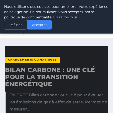
Nous utilisons des cookies pour améliorer votre expérience
CLIMATE GUARDIAN
de navigation. En poursuivant, vous acceptez notre
politique de confidentialité.
En savoir plus
ACCUEIL
CHANGEMENTS CLIMATIQUES
Refuser
Accepter
BILAN CARBONE : UNE CLÉ POUR LA TRANSITION
ÉNERGÉTIQUE
CHANGEMENTS CLIMATIQUES
BILAN CARBONE : UNE CLÉ
POUR LA TRANSITION
ÉNERGÉTIQUE
EN BREF Bilan carbone : outil clé pour évaluer
les émissions de gaz à effet de serre. Permet de
mesurer…