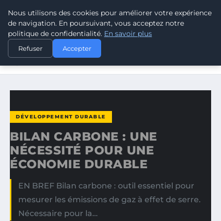
Nous utilisons des cookies pour améliorer votre expérience
CLIMATE GUARDIAN
de navigation. En poursuivant, vous acceptez notre
politique de confidentialité.
En savoir plus
ACCUEIL
DÉVELOPPEMENT DURABLE
Refuser
Accepter
BILAN CARBONE : UNE NÉCESSITÉ POUR UNE ÉCONOMIE
DURABLE
DÉVELOPPEMENT DURABLE
BILAN CARBONE : UNE
NÉCESSITÉ POUR UNE
ÉCONOMIE DURABLE
EN BREF Bilan carbone : outil essentiel pour
mesurer les émissions de gaz à effet de serre.
Nécessaire pour la…