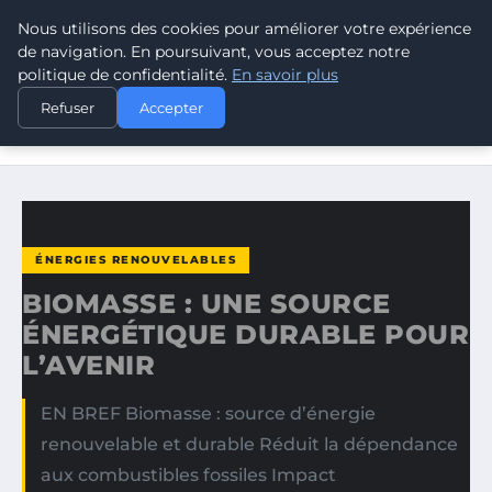
Nous utilisons des cookies pour améliorer votre expérience
CLIMATE GUARDIAN
de navigation. En poursuivant, vous acceptez notre
politique de confidentialité.
En savoir plus
ACCUEIL
ÉNERGIES RENOUVELABLES
Refuser
Accepter
BIOMASSE : UNE SOURCE ÉNERGÉTIQUE DURABLE POUR
L’AVENIR
ÉNERGIES RENOUVELABLES
BIOMASSE : UNE SOURCE
ÉNERGÉTIQUE DURABLE POUR
L’AVENIR
EN BREF Biomasse : source d’énergie
renouvelable et durable Réduit la dépendance
aux combustibles fossiles Impact