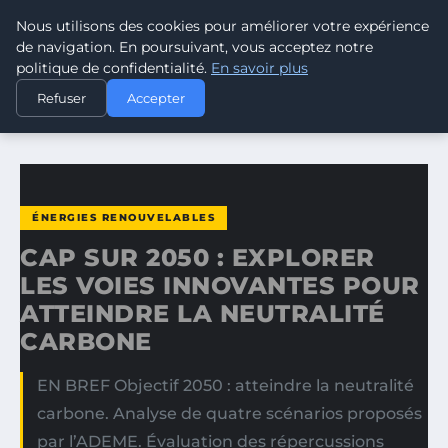
Nous utilisons des cookies pour améliorer votre expérience
CLIMATE GUARDIAN
de navigation. En poursuivant, vous acceptez notre
politique de confidentialité.
En savoir plus
ACCUEIL
ÉNERGIES RENOUVELABLES
Refuser
Accepter
CAP SUR 2050 : EXPLORER LES VOIES INNOVANTES POUR…
ÉNERGIES RENOUVELABLES
CAP SUR 2050 : EXPLORER
LES VOIES INNOVANTES POUR
ATTEINDRE LA NEUTRALITÉ
CARBONE
EN BREF Objectif 2050 : atteindre la neutralité
carbone. Analyse de quatre scénarios proposés
par l’ADEME. Évaluation des répercussions