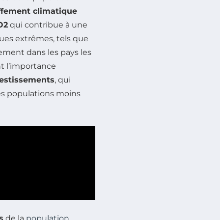
ffement climatique
O2
qui contribue à une
ues extrêmes, tels que
rement dans les pays les
nt l’importance
estissements
, qui
es populations moins
s
de la
population