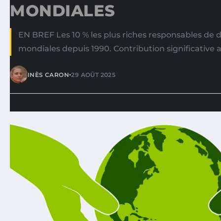
MONDIALES
EN BREF Les 10 % les plus riches responsables de d
mondiales depuis 1990. Contribution significative 
•
INÈS CARON
29 AOÛT 2025