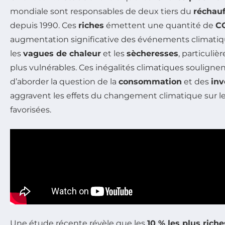
mondiale sont responsables de deux tiers du
réchau
depuis 1990. Ces
riches
émettent une quantité de
C
augmentation significative des événements climatiq
les
vagues de chaleur
et les
sècheresses
, particuliè
plus vulnérables. Ces inégalités climatiques souligne
d’aborder la question de la
consommation
et des
inv
aggravent les effets du changement climatique sur l
favorisées.
Une étude récente révèle que les
10 % les plus riche