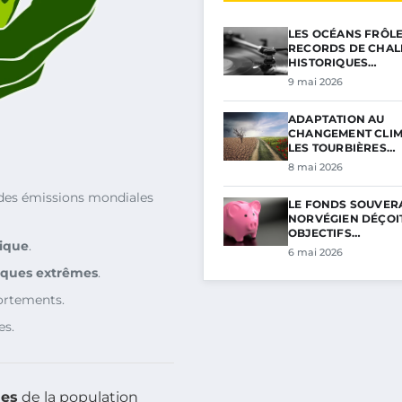
LES OCÉANS FRÔL
RECORDS DE CHAL
HISTORIQUES…
9 mai 2026
ADAPTATION AU
CHANGEMENT CLIM
LES TOURBIÈRES…
8 mai 2026
es émissions mondiales
LE FONDS SOUVER
NORVÉGIEN DÉÇOIT
OBJECTIFS…
ique
.
6 mai 2026
iques extrêmes
.
ortements.
es.
hes
de la population