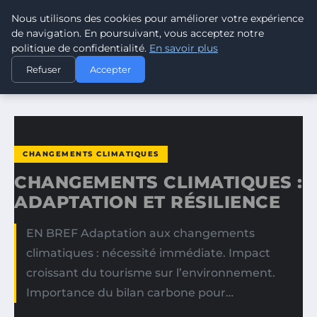
Nous utilisons des cookies pour améliorer votre expérience
CLIMATE GUARDIAN
de navigation. En poursuivant, vous acceptez notre
politique de confidentialité.
En savoir plus
ACCUEIL
CHANGEMENTS CLIMATIQUES
Refuser
Accepter
CHANGEMENTS CLIMATIQUES : ADAPTATION ET RÉSILIENCE
CHANGEMENTS CLIMATIQUES
CHANGEMENTS CLIMATIQUES :
ADAPTATION ET RÉSILIENCE
EN BREF Adaptation aux changements
climatiques : nécessité immédiate. Impact
croissant du tourisme sur l’environnement.
Importance du bilan carbone pour…