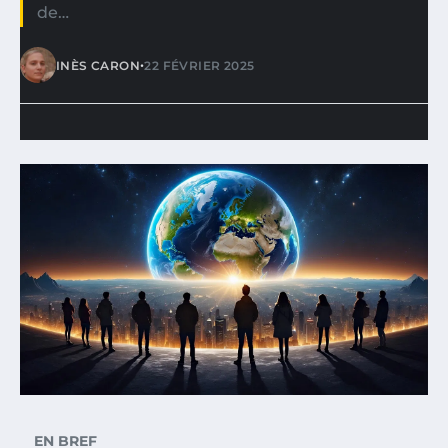
de…
•
INÈS CARON
22 FÉVRIER 2025
EN BREF