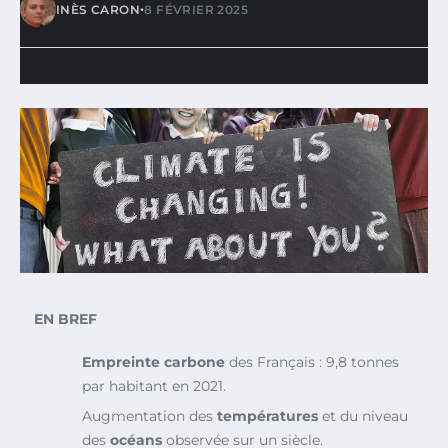
•
INÈS CARON
8 FÉVRIER 2025
EN BREF
Empreinte carbone
des Français : 9,8 tonnes
par habitant en 2021.
Augmentation des
températures
et du niveau
des
océans
observée sur un siècle.