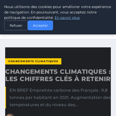
Nous utilisons des cookies pour améliorer votre expérience
CLIMATE GUARDIAN
de navigation. En poursuivant, vous acceptez notre
politique de confidentialité.
En savoir plus
ACCUEIL
CHANGEMENTS CLIMATIQUES
Refuser
Accepter
CHANGEMENTS CLIMATIQUES : LES CHIFFRES CLÉS À
RETENIR
CHANGEMENTS CLIMATIQUES
CHANGEMENTS CLIMATIQUES :
LES CHIFFRES CLÉS À RETENIR
EN BREF Empreinte carbone des Français : 9,8
tonnes par habitant en 2021. Augmentation des
températures et du niveau des…