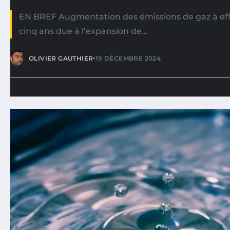
EN BREF Augmentation des émissions de gaz à effe
cinq ans due à l’expansion de…
•
OLIVIER GAUTHIER
19 DÉCEMBRE 2024