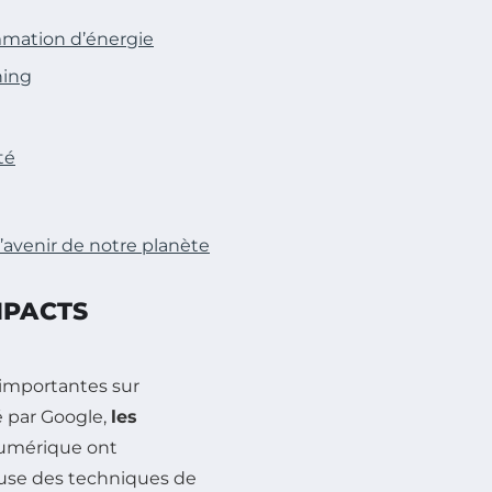
mmation d’énergie
hing
té
l’avenir de notre planète
MPACTS
 importantes sur
 par Google,
les
numérique ont
ause des techniques de