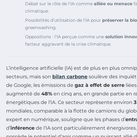
Débat sur le rôle de l’IA comme
alliée ou menace
f
climatique.
Possibilités d’utilisation de l’IA pour
préserver la bio
greenwashing.
Oppositions : l’IA perçue comme une
solution inno
facteur aggravant de la crise climatique.
L’intelligence artificielle (IA) est de plus en plus omn
secteurs, mais son
bilan carbone
soulève des inquiét
de Google, les émissions de
gaz à effet de serre
liée
augmenté de
48%
en cinq ans, en grande partie en r
énergétiques de l’IA. Ce secteur représente environ
3
mondiales, comparable à la flotte de camions du glo
expert en numérique, souligne que les phases d’
ent
d’
inférence
de l’IA sont particulièrement énergivores. 
possède le potentiel d’agir comme un puissant allié da