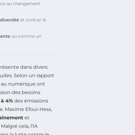
ace au changement
diversité
et contrer le
vante
ou comme un
iprésente dans divers
udes. Selon un rapport
s au numérique ont
aison des besoins
 à 4%
des émissions
be. Maxime Efoui-Hess,
raînement
et
Malgré cela, l’IA
ns la lutte contre le