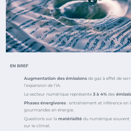
EN BREF
Augmentation des émissions
de gaz à effet de ser
l’expansion de l’IA.
Le secteur numérique représente
3 à 4%
des
émissi
Phases énergivores
: entraînement et inférence en 
gourmandes en énergie.
Questions sur la
matérialité
du numérique souvent n
sur le climat.