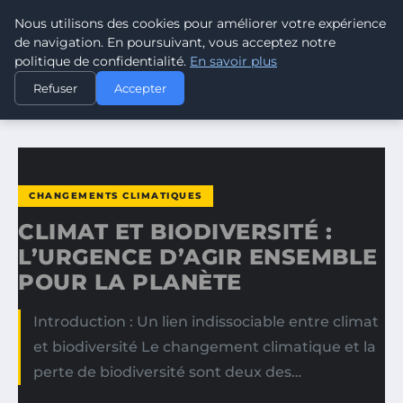
Nous utilisons des cookies pour améliorer votre expérience
CLIMATE GUARDIAN
de navigation. En poursuivant, vous acceptez notre
politique de confidentialité.
En savoir plus
ACCUEIL
CHANGEMENTS CLIMATIQUES
Refuser
Accepter
CLIMAT ET BIODIVERSITÉ : L’URGENCE D’AGIR ENSEMBLE…
CHANGEMENTS CLIMATIQUES
CLIMAT ET BIODIVERSITÉ :
L’URGENCE D’AGIR ENSEMBLE
POUR LA PLANÈTE
Introduction : Un lien indissociable entre climat
et biodiversité Le changement climatique et la
perte de biodiversité sont deux des…