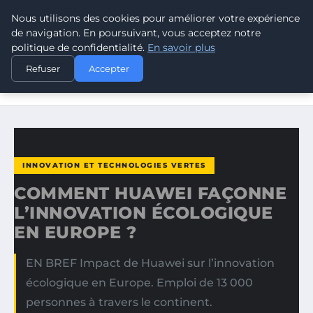
Nous utilisons des cookies pour améliorer votre expérience
CLIMATE GUARDIAN
de navigation. En poursuivant, vous acceptez notre
politique de confidentialité.
En savoir plus
ACCUEIL
INNOVATION ET TECHNOLOGIES VERTES
Refuser
Accepter
COMMENT HUAWEI FAÇONNE L’INNOVATION ÉCOLOGIQUE
EN…
INNOVATION ET TECHNOLOGIES VERTES
COMMENT HUAWEI FAÇONNE
L’INNOVATION ÉCOLOGIQUE
EN EUROPE ?
EN BREF Impact de Huawei sur l’innovation
écologique en Europe. Emploi de 13 000
personnes à travers le continent.