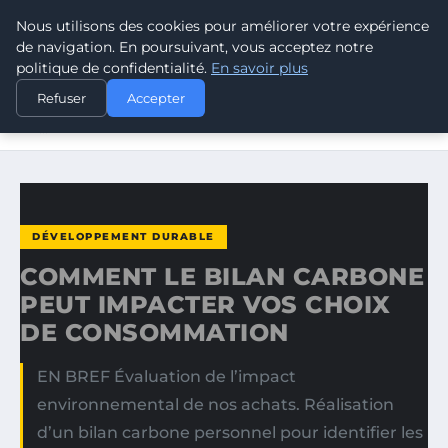
Nous utilisons des cookies pour améliorer votre expérience
CLIMATE GUARDIAN
de navigation. En poursuivant, vous acceptez notre
politique de confidentialité.
En savoir plus
ACCUEIL
DÉVELOPPEMENT DURABLE
Refuser
Accepter
COMMENT LE BILAN CARBONE PEUT IMPACTER VOS CHOIX
DE…
DÉVELOPPEMENT DURABLE
COMMENT LE BILAN CARBONE
PEUT IMPACTER VOS CHOIX
DE CONSOMMATION
EN BREF Évaluation de l’impact
environnemental de nos achats. Réalisation
d’un bilan carbone personnel pour identifier les