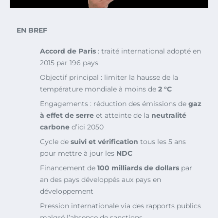
EN BREF
Accord de Paris
: traité international adopté en
2015 par 196 pays
Objectif principal : limiter la hausse de la
température mondiale à moins de
2 °C
Engagements : réduction des émissions de
gaz
à effet de serre
et atteinte de la
neutralité
carbone
d’ici 2050
Cycle de
suivi et vérification
tous les 5 ans
pour mettre à jour les
NDC
Financement de
100 milliards de dollars
par
an des pays développés aux pays en
développement
Pression internationale via des rapports publics
malgré l’absence de sanctions