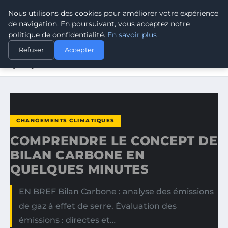
Nous utilisons des cookies pour améliorer votre expérience
CLIMATE GUARDIAN
de navigation. En poursuivant, vous acceptez notre
politique de confidentialité.
En savoir plus
ACCUEIL
CHANGEMENTS CLIMATIQUES
Refuser
Accepter
COMPRENDRE LE CONCEPT DE BILAN CARBONE EN
QUELQUES…
CHANGEMENTS CLIMATIQUES
COMPRENDRE LE CONCEPT DE
BILAN CARBONE EN
QUELQUES MINUTES
EN BREF Bilan Carbone : analyse des émissions
de gaz à effet de serre. Évaluation des
émissions : directes et…