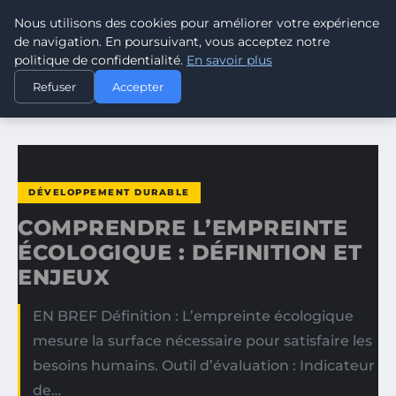
Nous utilisons des cookies pour améliorer votre expérience
CLIMATE GUARDIAN
de navigation. En poursuivant, vous acceptez notre
politique de confidentialité.
En savoir plus
ACCUEIL
DÉVELOPPEMENT DURABLE
Refuser
Accepter
COMPRENDRE L’EMPREINTE ÉCOLOGIQUE : DÉFINITION ET…
DÉVELOPPEMENT DURABLE
COMPRENDRE L’EMPREINTE
ÉCOLOGIQUE : DÉFINITION ET
ENJEUX
EN BREF Définition : L’empreinte écologique
mesure la surface nécessaire pour satisfaire les
besoins humains. Outil d’évaluation : Indicateur
de…