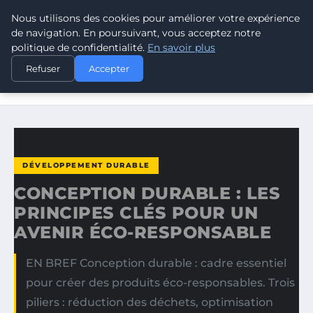
Nous utilisons des cookies pour améliorer votre expérience
CLIMATE GUARDIAN
de navigation. En poursuivant, vous acceptez notre
politique de confidentialité.
En savoir plus
ACCUEIL
DÉVELOPPEMENT DURABLE
Refuser
Accepter
CONCEPTION DURABLE : LES PRINCIPES CLÉS POUR UN
AVENIR…
DÉVELOPPEMENT DURABLE
CONCEPTION DURABLE : LES
PRINCIPES CLÉS POUR UN
AVENIR ÉCO-RESPONSABLE
EN BREF Conception durable : cadre essentiel
pour créer des produits éco-responsables. Trois
piliers : réduction des déchets, optimisation