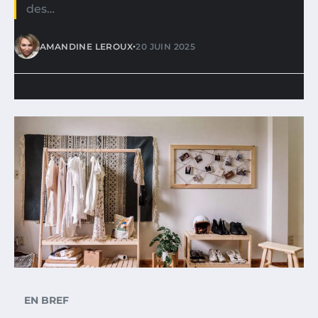
des…
•
AMANDINE LEROUX
20 JUIN 2025
EN BREF