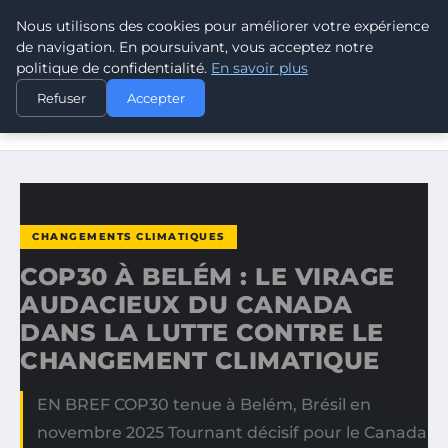
Nous utilisons des cookies pour améliorer votre expérience
CLIMATE GUARDIAN
de navigation. En poursuivant, vous acceptez notre
politique de confidentialité.
En savoir plus
ACCUEIL
CHANGEMENTS CLIMATIQUES
Refuser
Accepter
COP30 À BELÉM : LE VIRAGE AUDACIEUX DU CANADA DANS
LA…
CHANGEMENTS CLIMATIQUES
COP30 À BELÉM : LE VIRAGE
AUDACIEUX DU CANADA
DANS LA LUTTE CONTRE LE
CHANGEMENT CLIMATIQUE
EN BREF COP30 tenue à Belém, Brésil en
novembre 2025 Tournant décisif pour le Canada