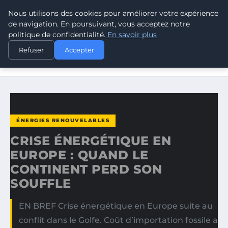
Nous utilisons des cookies pour améliorer votre expérience
CLIMATE GUARDIAN
de navigation. En poursuivant, vous acceptez notre
politique de confidentialité.
En savoir plus
ACCUEIL
ÉNERGIES RENOUVELABLES
Refuser
Accepter
CRISE ÉNERGÉTIQUE EN EUROPE : QUAND LE CONTINENT
PERD…
ÉNERGIES RENOUVELABLES
CRISE ÉNERGÉTIQUE EN
EUROPE : QUAND LE
CONTINENT PERD SON
SOUFFLE
EN BREF Crise énergétique en Europe suite au
conflit dans le Golfe. Coût d’importation fossile a