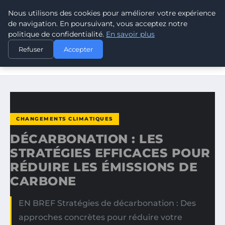
Nous utilisons des cookies pour améliorer votre expérience
CLIMATE GUARDIAN
de navigation. En poursuivant, vous acceptez notre
politique de confidentialité.
En savoir plus
ACCUEIL
CHANGEMENTS CLIMATIQUES
Refuser
Accepter
DÉCARBONATION : LES STRATÉGIES EFFICACES POUR
RÉDUIRE…
CHANGEMENTS CLIMATIQUES
DÉCARBONATION : LES
STRATÉGIES EFFICACES POUR
RÉDUIRE LES ÉMISSIONS DE
CARBONE
EN BREF Stratégies de décarbonation : Des
approches concrètes pour réduire votre