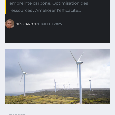
empreinte carbone. Optimisation des
ressources : Améliorer l’efficacité…
•
INÈS CARON
9 JUILLET 2025