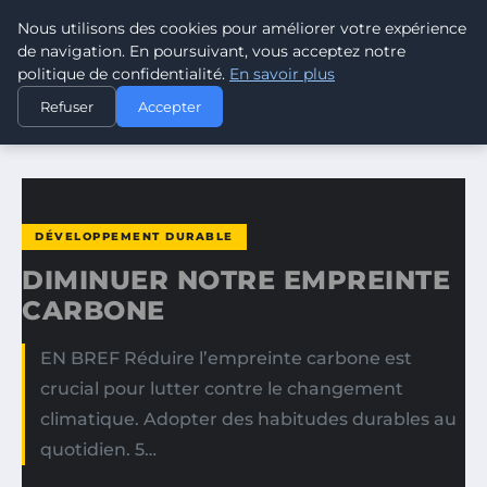
Nous utilisons des cookies pour améliorer votre expérience
CLIMATE GUARDIAN
de navigation. En poursuivant, vous acceptez notre
politique de confidentialité.
En savoir plus
ACCUEIL
DÉVELOPPEMENT DURABLE
Refuser
Accepter
DIMINUER NOTRE EMPREINTE CARBONE
DÉVELOPPEMENT DURABLE
DIMINUER NOTRE EMPREINTE
CARBONE
EN BREF Réduire l’empreinte carbone est
crucial pour lutter contre le changement
climatique. Adopter des habitudes durables au
quotidien. 5…