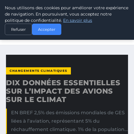
Nous utilisons des cookies pour améliorer votre expérience
CLIMATE GUARDIAN
de navigation. En poursuivant, vous acceptez notre
politique de confidentialité.
En savoir plus
ACCUEIL
CHANGEMENTS CLIMATIQUES
Refuser
Accepter
DIX DONNÉES ESSENTIELLES SUR L’IMPACT DES AVIONS
SUR…
CHANGEMENTS CLIMATIQUES
DIX DONNÉES ESSENTIELLES
SUR L’IMPACT DES AVIONS
SUR LE CLIMAT
EN BREF 2,5% des émissions mondiales de GES
liées à l’aviation, représentant 5% du
réchauffement climatique. 1% de la population…