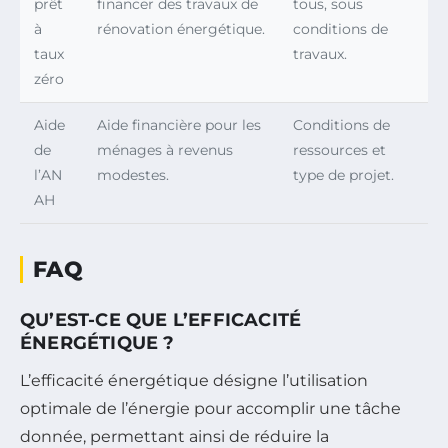
prêt
financer des travaux de
tous, sous
à
rénovation énergétique.
conditions de
taux
travaux.
zéro
Aide
Aide financière pour les
Conditions de
de
ménages à revenus
ressources et
l’AN
modestes.
type de projet.
AH
FAQ
QU’EST-CE QUE L’EFFICACITÉ
ÉNERGÉTIQUE ?
L’efficacité énergétique désigne l’utilisation
optimale de l’énergie pour accomplir une tâche
donnée, permettant ainsi de réduire la