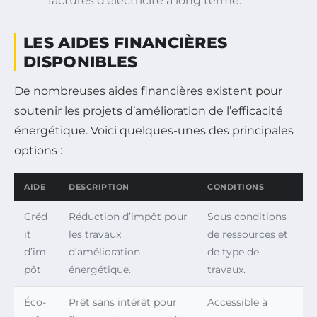
factures d’électricité à long terme.
LES AIDES FINANCIÈRES
DISPONIBLES
De nombreuses aides financières existent pour
soutenir les projets d’amélioration de l’efficacité
énergétique. Voici quelques-unes des principales
options :
AIDE
DESCRIPTION
CONDITIONS
Créd
Réduction d’impôt pour
Sous conditions
it
les travaux
de ressources et
d’im
d’amélioration
de type de
pôt
énergétique.
travaux.
Éco-
Prêt sans intérêt pour
Accessible à