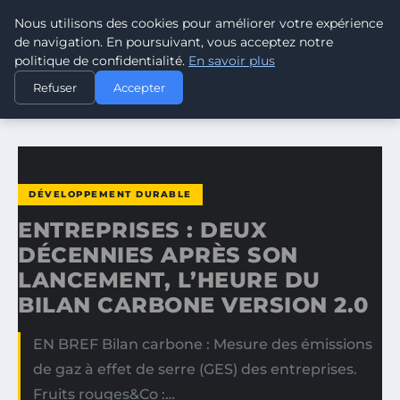
Nous utilisons des cookies pour améliorer votre expérience
CLIMATE GUARDIAN
de navigation. En poursuivant, vous acceptez notre
politique de confidentialité.
En savoir plus
ACCUEIL
DÉVELOPPEMENT DURABLE
Refuser
Accepter
ENTREPRISES : DEUX DÉCENNIES APRÈS SON LANCEMENT…
DÉVELOPPEMENT DURABLE
ENTREPRISES : DEUX
DÉCENNIES APRÈS SON
LANCEMENT, L’HEURE DU
BILAN CARBONE VERSION 2.0
EN BREF Bilan carbone : Mesure des émissions
de gaz à effet de serre (GES) des entreprises.
Fruits rouges&Co :…