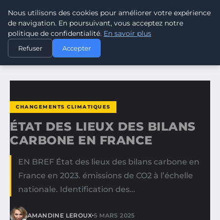
Nous utilisons des cookies pour améliorer votre expérience
CLIMATE GUARDIAN
de navigation. En poursuivant, vous acceptez notre
politique de confidentialité.
En savoir plus
ACCUEIL
CHANGEMENTS CLIMATIQUES
Refuser
Accepter
ÉTAT DES LIEUX DES BILANS CARBONE EN FRANCE
CHANGEMENTS CLIMATIQUES
ÉTAT DES LIEUX DES BILANS
CARBONE EN FRANCE
EN BREF État des lieux des bilans carbone en
France en 2023. émissions de CO2 à l’échelle
nationale. Identification des…
•
AMANDINE LEROUX
5 MARS 2025