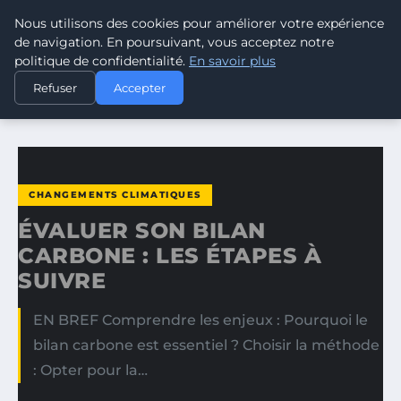
Nous utilisons des cookies pour améliorer votre expérience
CLIMATE GUARDIAN
de navigation. En poursuivant, vous acceptez notre
politique de confidentialité.
En savoir plus
ACCUEIL
CHANGEMENTS CLIMATIQUES
Refuser
Accepter
ÉVALUER SON BILAN CARBONE : LES ÉTAPES À SUIVRE
CHANGEMENTS CLIMATIQUES
ÉVALUER SON BILAN
CARBONE : LES ÉTAPES À
SUIVRE
EN BREF Comprendre les enjeux : Pourquoi le
bilan carbone est essentiel ? Choisir la méthode
: Opter pour la…