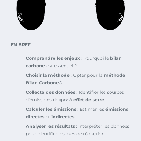
EN BREF
Comprendre les enjeux
: Pourquoi le
bilan
carbone
est essentiel ?
Choisir la méthode
: Opter pour la
méthode
Bilan Carbone®
.
Collecte des données
: Identifier les sources
d’émissions de
gaz à effet de serre
.
Calculer les émissions
: Estimer les
émissions
directes
et
indirectes
.
Analyser les résultats
: Interpréter les données
pour identifier les axes de réduction.