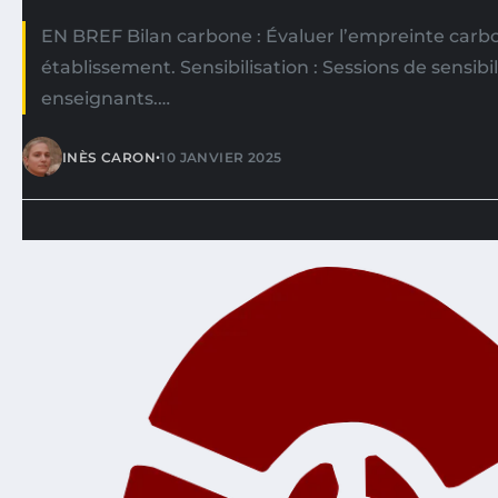
EN BREF Bilan carbone : Évaluer l’empreinte carb
établissement. Sensibilisation : Sessions de sensibi
enseignants.…
•
INÈS CARON
10 JANVIER 2025