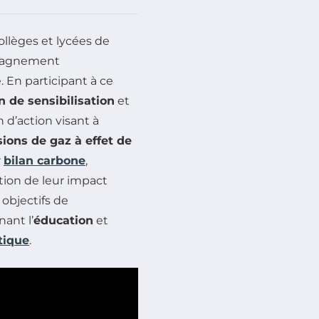
llèges et lycées de
pagnement
 En participant à ce
n de sensibilisation
et
 d’action visant à
ions de gaz à effet de
r
bilan carbone
,
ation de leur impact
 objectifs de
ant l’
éducation
et
tique
.