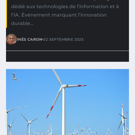
dédié aux technologies de l’information et à
l’IA. Événement marquant l’innovation
durable…
•
INÈS CARON
22 SEPTEMBRE 2025