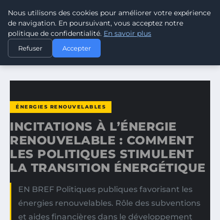
Nous utilisons des cookies pour améliorer votre expérience
CLIMATE GUARDIAN
de navigation. En poursuivant, vous acceptez notre
politique de confidentialité.
En savoir plus
ACCUEIL
ÉNERGIES RENOUVELABLES
Refuser
Accepter
INCITATIONS À L’ÉNERGIE RENOUVELABLE : COMMENT LES…
ÉNERGIES RENOUVELABLES
INCITATIONS À L’ÉNERGIE
RENOUVELABLE : COMMENT
LES POLITIQUES STIMULENT
LA TRANSITION ÉNERGÉTIQUE
EN BREF Politiques publiques favorisant les
énergies renouvelables. Rôle des subventions
et aides financières dans le développement