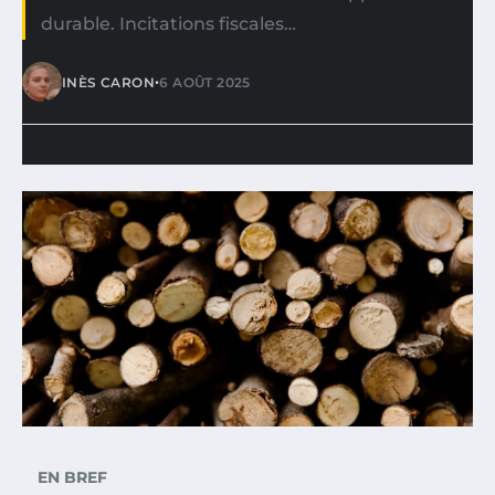
durable. Incitations fiscales…
•
INÈS CARON
6 AOÛT 2025
EN BREF