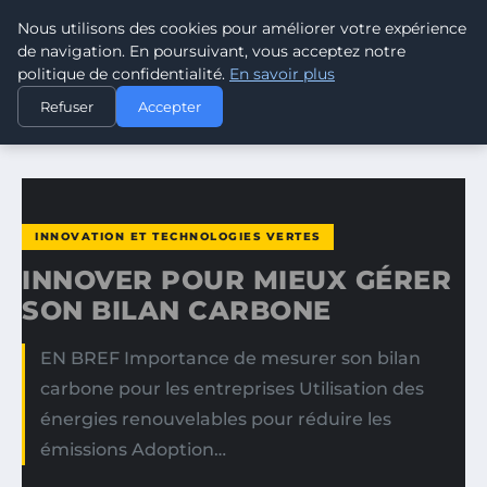
Nous utilisons des cookies pour améliorer votre expérience
CLIMATE GUARDIAN
de navigation. En poursuivant, vous acceptez notre
politique de confidentialité.
En savoir plus
ACCUEIL
INNOVATION ET TECHNOLOGIES VERTES
Refuser
Accepter
INNOVER POUR MIEUX GÉRER SON BILAN CARBONE
INNOVATION ET TECHNOLOGIES VERTES
INNOVER POUR MIEUX GÉRER
SON BILAN CARBONE
EN BREF Importance de mesurer son bilan
carbone pour les entreprises Utilisation des
énergies renouvelables pour réduire les
émissions Adoption…