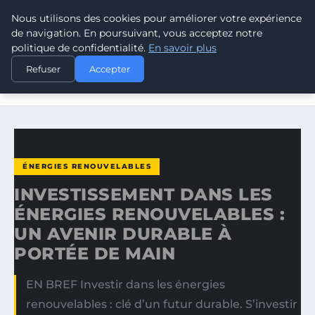
Nous utilisons des cookies pour améliorer votre expérience
CLIMATE GUARDIAN
de navigation. En poursuivant, vous acceptez notre
politique de confidentialité.
En savoir plus
ACCUEIL
ÉNERGIES RENOUVELABLES
Refuser
Accepter
INVESTISSEMENT DANS LES ÉNERGIES RENOUVELABLES :
UN…
ÉNERGIES RENOUVELABLES
INVESTISSEMENT DANS LES
ÉNERGIES RENOUVELABLES :
UN AVENIR DURABLE À
PORTÉE DE MAIN
EN BREF Investir dans les énergies
renouvelables : clé d’un futur durable. S’investir