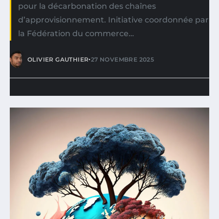
pour la décarbonation des chaînes
d’approvisionnement. Initiative coordonnée par
la Fédération du commerce…
•
OLIVIER GAUTHIER
27 NOVEMBRE 2025