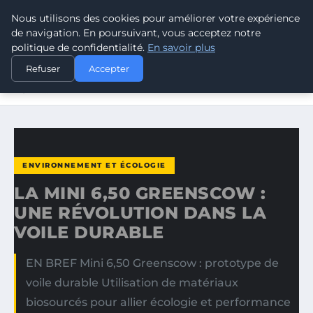
Nous utilisons des cookies pour améliorer votre expérience
CLIMATE GUARDIAN
de navigation. En poursuivant, vous acceptez notre
politique de confidentialité.
En savoir plus
ACCUEIL
ENVIRONNEMENT ET ÉCOLOGIE
Refuser
Accepter
LA MINI 6,50 GREENSCOW : UNE RÉVOLUTION DANS LA
VOILE…
ENVIRONNEMENT ET ÉCOLOGIE
LA MINI 6,50 GREENSCOW :
UNE RÉVOLUTION DANS LA
VOILE DURABLE
EN BREF Mini 6,50 Greenscow : prototype de
voile durable Utilisation de matériaux
biosourcés pour allier écologie et performance