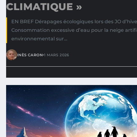
CLIMATIQUE »
EN BREF Dérapages écologiques lors des JO d’hiver
Consommation excessive d’eau pour la neige artifi
environnemental sur…
•
INÈS CARON
1 MARS 2026