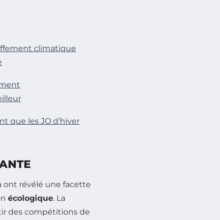
uffement climatique
e
ement
illeur
t que les JO d’hiver
MANTE
 ont révélé une facette
on
écologique
. La
ntir des compétitions de