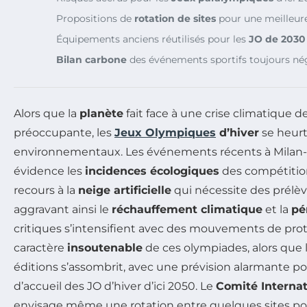
Propositions de
rotation de sites
pour une meilleure
Équipements anciens réutilisés pour les
JO de 2030
Bilan carbone
des événements sportifs toujours nég
Alors que la
planète
fait face à une crise climatique d
préoccupante, les
Jeux Olympiques
d’hiver
se heurt
environnementaux. Les événements récents à Milan-
évidence les
incidences écologiques
des compétitio
recours à la
neige artificielle
qui nécessite des prélè
aggravant ainsi le
réchauffement climatique
et la
pé
critiques s’intensifient avec des mouvements de prot
caractère
insoutenable
de ces olympiades, alors que 
éditions s’assombrit, avec une prévision alarmante pou
d’accueil des JO d’hiver d’ici 2050. Le
Comité Interna
envisage même une rotation entre quelques sites pou