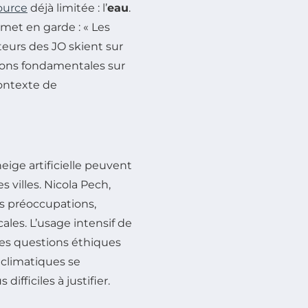
ource
déjà limitée : l’
eau
.
met en garde : « Les
teurs des JO skient sur
tions fondamentales sur
contexte de
neige artificielle peuvent
villes. Nicola Pech,
ces préoccupations,
cales. L’usage intensif de
tes questions éthiques
 climatiques se
fficiles à justifier.