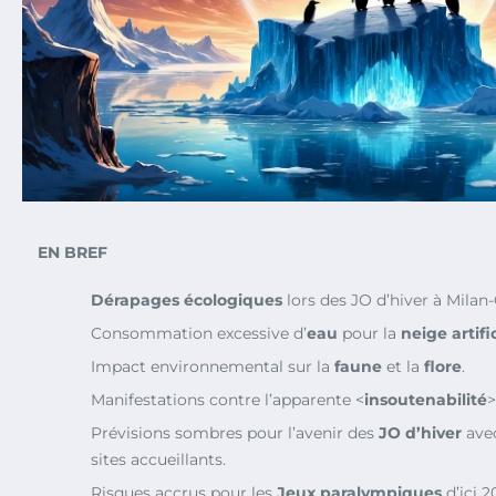
EN BREF
Dérapages écologiques
lors des JO d’hiver à Milan-
Consommation excessive d’
eau
pour la
neige artific
Impact environnemental sur la
faune
et la
flore
.
Manifestations contre l’apparente <
insoutenabilité
>
Prévisions sombres pour l’avenir des
JO d’hiver
avec
sites accueillants.
Risques accrus pour les
Jeux paralympiques
d’ici 2