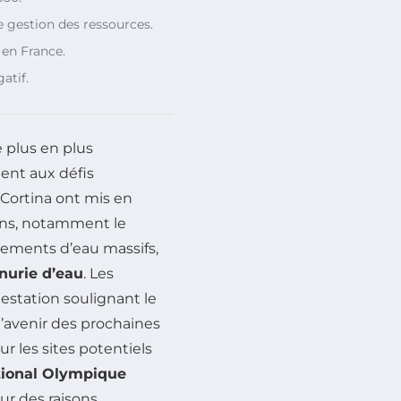
 gestion des ressources.
en France.
atif.
e plus en plus
ent aux défis
Cortina ont mis en
ns, notamment le
vements d’eau massifs,
nurie d’eau
. Les
estation soulignant le
l’avenir des prochaines
r les sites potentiels
tional Olympique
r des raisons