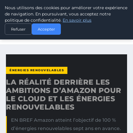
Nous utilisons des cookies pour améliorer votre expérience
CLIMATE GUARDIAN
de navigation. En poursuivant, vous acceptez notre
politique de confidentialité.
En savoir plus
ACCUEIL
ÉNERGIES RENOUVELABLES
Refuser
Accepter
LA RÉALITÉ DERRIÈRE LES AMBITIONS D’AMAZON POUR
LE…
ÉNERGIES RENOUVELABLES
LA RÉALITÉ DERRIÈRE LES
AMBITIONS D’AMAZON POUR
LE CLOUD ET LES ÉNERGIES
RENOUVELABLES
EN BREF Amazon atteint l’objectif de 100 %
d’énergies renouvelables sept ans en avance.