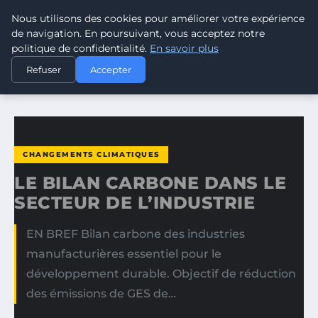
Nous utilisons des cookies pour améliorer votre expérience
CLIMATE GUARDIAN
de navigation. En poursuivant, vous acceptez notre
politique de confidentialité.
En savoir plus
ACCUEIL
CHANGEMENTS CLIMATIQUES
Refuser
Accepter
LE BILAN CARBONE DANS LE SECTEUR DE L’INDUSTRIE
CHANGEMENTS CLIMATIQUES
LE BILAN CARBONE DANS LE
SECTEUR DE L’INDUSTRIE
EN BREF Bilan carbone des industries
manufacturières essentiel pour le
développement durable. Objectif de réduction
des émissions de GES de…