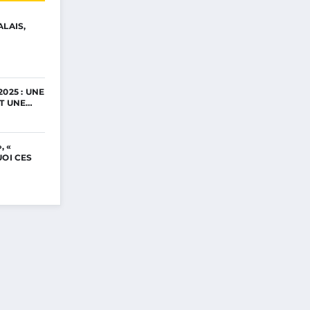
ALAIS,
025 : UNE
ET UNE…
, «
UOI CES