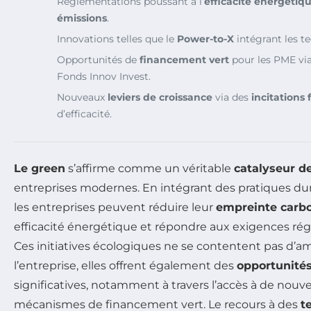
Réglementations poussant à l’
efficacité énergétiq
émissions
.
Innovations telles que le
Power-to-X
intégrant les t
Opportunités de
financement vert
pour les PME vi
Fonds Innov Invest.
Nouveaux
leviers de croissance
via des
incitations 
d’efficacité.
Le green
s’affirme comme un véritable
catalyseur 
entreprises modernes. En intégrant des pratiques dur
les entreprises peuvent réduire leur
empreinte carb
efficacité énergétique et répondre aux exigences rég
Ces initiatives écologiques ne se contentent pas d’am
l’entreprise, elles offrent également des
opportunité
significatives, notamment à travers l’accès à de nou
mécanismes de financement vert. Le recours à des
t