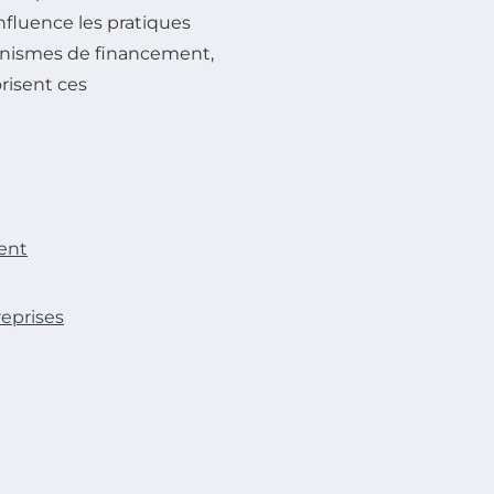
nfluence les pratiques
écanismes de financement,
risent ces
ment
reprises