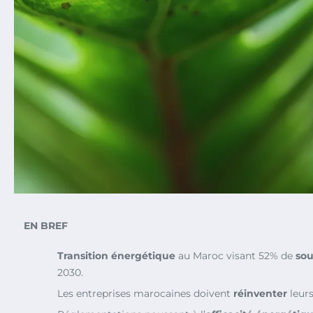
EN BREF
Transition énergétique
au Maroc visant 52% de
sou
2030.
Les entreprises marocaines doivent
réinventer
leurs