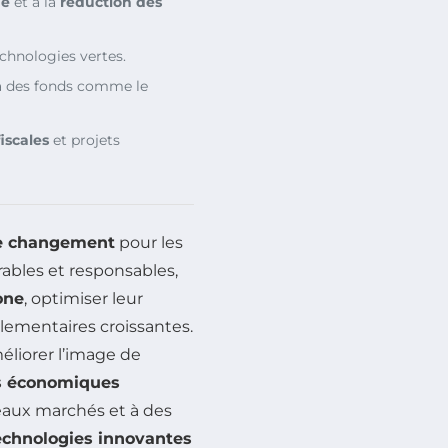
ue
et à la
réduction des
echnologies vertes.
a des fonds comme le
fiscales
et projets
de changement
pour les
ables et responsables,
one
, optimiser leur
lementaires croissantes.
éliorer l’image de
s économiques
veaux marchés et à des
echnologies innovantes