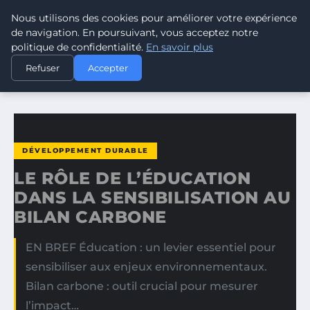
Nous utilisons des cookies pour améliorer votre expérience
CLIMATE GUARDIAN
de navigation. En poursuivant, vous acceptez notre
politique de confidentialité.
En savoir plus
ACCUEIL
DÉVELOPPEMENT DURABLE
Refuser
Accepter
LE RÔLE DE L’ÉDUCATION DANS LA SENSIBILISATION AU…
DÉVELOPPEMENT DURABLE
LE RÔLE DE L’ÉDUCATION
DANS LA SENSIBILISATION AU
BILAN CARBONE
EN BREF Éducation : un levier essentiel pour
sensibiliser aux enjeux environnementaux.
Bilan carbone : outil crucial pour mesurer
l’impact…