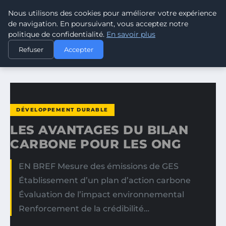
Nous utilisons des cookies pour améliorer votre expérience
CLIMATE GUARDIAN
de navigation. En poursuivant, vous acceptez notre
politique de confidentialité.
En savoir plus
ACCUEIL
DÉVELOPPEMENT DURABLE
Refuser
Accepter
LES AVANTAGES DU BILAN CARBONE POUR LES ONG
DÉVELOPPEMENT DURABLE
LES AVANTAGES DU BILAN
CARBONE POUR LES ONG
EN BREF Mesure des émissions de GES
Établissement d’un plan d’action carbone
Évaluation de l’impact environnemental
Renforcement de la crédibilité…